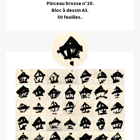
Pinceau brosse n°20.
Bloc à dessin A3.
50 feuilles..