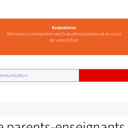
Evaluations
Retrouvez ici l'ensemble des Evaluations passées et en cours
de votre Enfant
communication
e parents-enseignants_