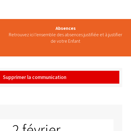
Absences
Retrouvez ici l'ensemble des absences justifiée et à justifier
de votre Enfant
Supprimer la communication
_2 février