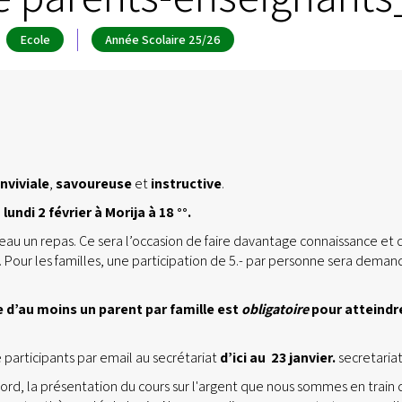
Ecole
Année Scolaire 25/26
nviviale
,
savoureuse
et
instructive
.
e
lundi 2 février
à Morija
à 18 °°.
eau un repas. Ce sera l’occasion de faire davantage connaissance et 
é. Pour les familles, une participation de 5.- par personne sera dema
 d’au moins un parent par famille est
obligatoire
pour atteindre
participants par email au secrétariat
d’ici au 23 janvier.
secretari
bord, la présentation du cours sur l'argent que nous sommes en trai