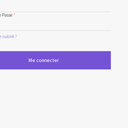
e Passe
*
 oublié ?