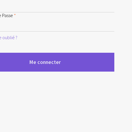
e Passe
*
 oublié ?