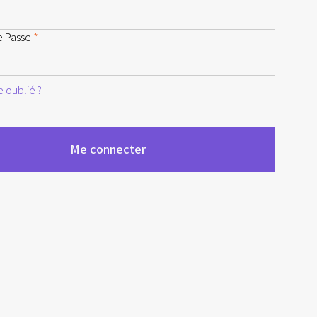
e Passe
*
 oublié ?