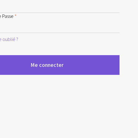
e Passe
*
 oublié ?