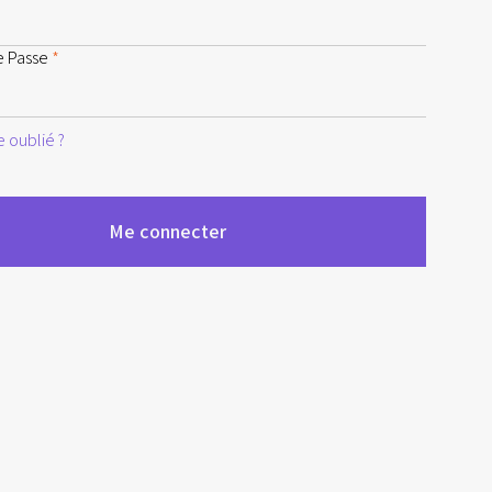
e Passe
*
 oublié ?