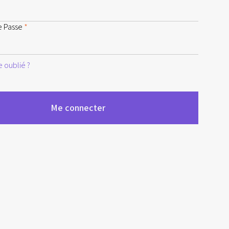
e Passe
*
 oublié ?