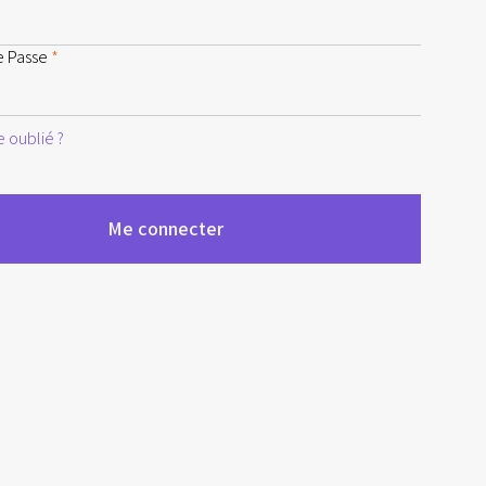
e Passe
*
 oublié ?