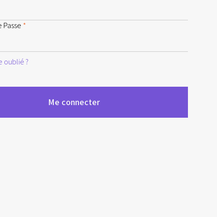
e Passe
*
 oublié ?