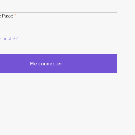
e Passe
*
 oublié ?