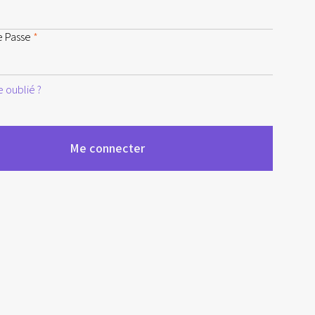
e Passe
*
 oublié ?