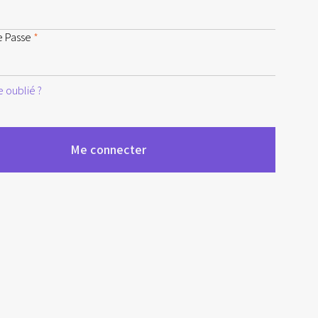
e Passe
*
 oublié ?