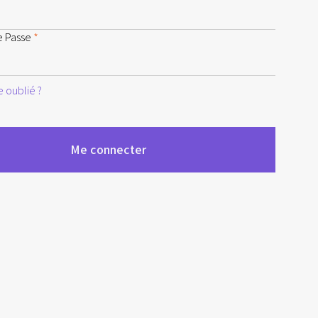
e Passe
*
 oublié ?