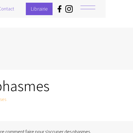
Librairie
Contact
phasmes
sses
ndre comment faire pour s'occuper des phasmes.