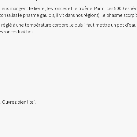
 eux mangent le lierre, les ronces et le troène. Parmi ces 5000 espèc
on (alias le phasme gaulois, il vit dans nos régions), le phasme scorp
 réglé à une température corporelle puis il faut mettre un pot d’eau 
 ronces fraîches.
Ouvrez bien l’œil !