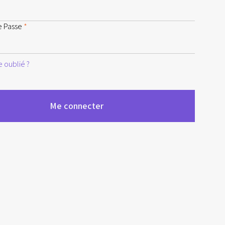
e Passe
*
 oublié ?