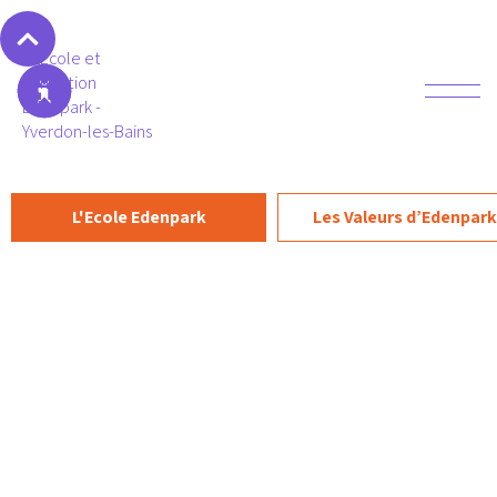
L'Ecole Edenpark
Les Valeurs d’Edenpark
Les Valeurs d’Edenpark
Nos valeurs sont au nombre de 5. Elles décrivent
notre culture d’établissement et l’atmosphère qui
y règne.